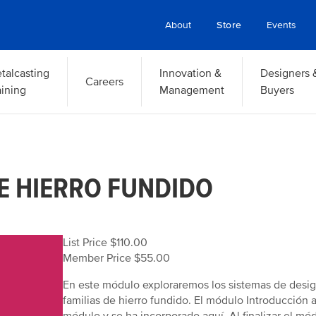
About
Store
Events
talcasting
Innovation &
Designers 
Careers
aining
Management
Buyers
DE HIERRO FUNDIDO
List Price $110.00
Member Price $55.00
En este módulo exploraremos los sistemas de design
familias de hierro fundido. El módulo Introducción a