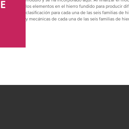
módulo y se ha incorporado aquí. Al finalizar el mó
los elementos en el hierro fundido para producir dif
clasificación para cada una de las seis familias de h
y mecánicas de cada una de las seis familias de hier