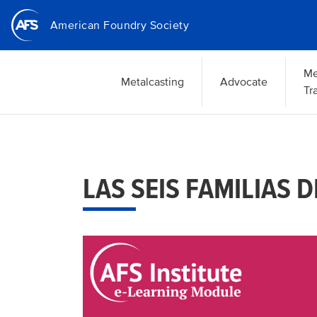
Skip
American Foundry Society
to
main
content
Me
Metalcasting
Advocate
Tr
LAS SEIS FAMILIAS 