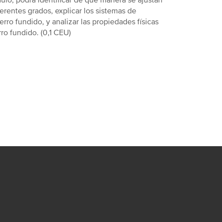
dulo, podrá identificar de qué manera se ajustan
erentes grados, explicar los sistemas de
ierro fundido, y analizar las propiedades físicas
ro fundido. (0,1 CEU)