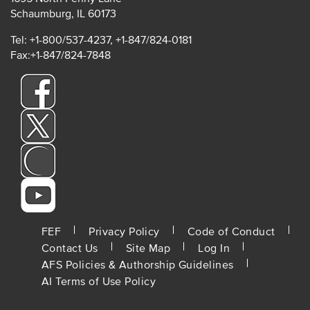
Schaumburg, IL 60173
Tel: +1-800/537-4237, +1-847/824-0181
Fax:+1-847/824-7848
FOOTER
FEF
Privacy Policy
Code of Conduct
Contact Us
Site Map
Log In
MENU
AFS Policies & Authorship Guidelines
AI Terms of Use Policy